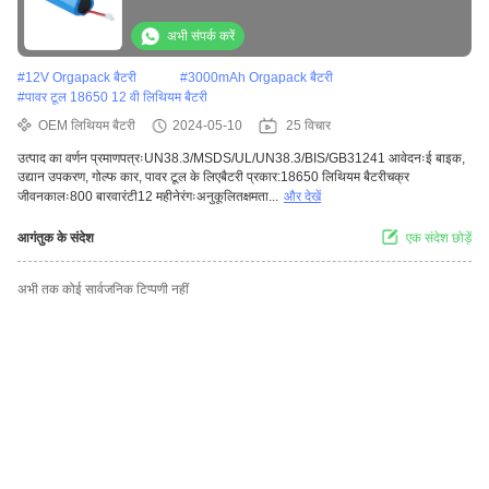
अभी संपर्क करें
#
12V Orgapack बैटरी
#
3000mAh Orgapack बैटरी
#
पावर टूल 18650 12 वी लिथियम बैटरी
OEM लिथियम बैटरी
2024-05-10
25 विचार
उत्पाद का वर्णन प्रमाणपत्रःUN38.3/MSDS/UL/UN38.3/BIS/GB31241 आवेदनःई बाइक,
उद्यान उपकरण, गोल्फ कार, पावर टूल के लिएबैटरी प्रकार:18650 लिथियम बैटरीचक्र
जीवनकालः800 बारवारंटी12 महीनेरंगःअनुकूलितक्षमता...
और देखें
आगंतुक के संदेश
एक संदेश छोड़ें
अभी तक कोई सार्वजनिक टिप्पणी नहीं