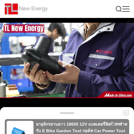
อายุจักรยานยาว 18650 12V แบตเตอรี่ลิตিয়ামสําห
รับ E Bike Garden Tool กอล์ฟ Car Power Tool