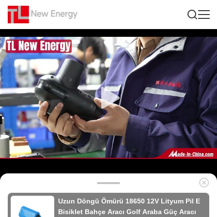
Uzun Döngü Ömürü 18650 12V Lityum Pil E
Bisiklet Bahçe Aracı Golf Araba Güç Aracı