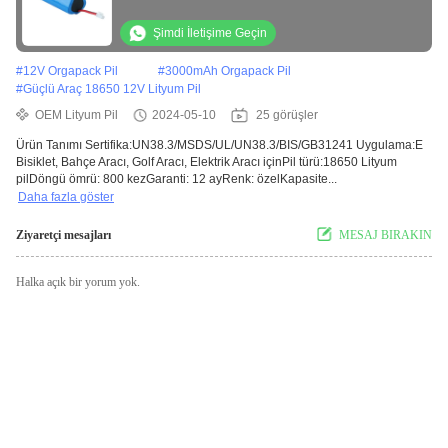
Şimdi İletişime Geçin
#
12V Orgapack Pil
#
3000mAh Orgapack Pil
#
Güçlü Araç 18650 12V Lityum Pil
OEM Lityum Pil
2024-05-10
25 görüşler
Ürün Tanımı Sertifika:UN38.3/MSDS/UL/UN38.3/BIS/GB31241 Uygulama:E
Bisiklet, Bahçe Aracı, Golf Aracı, Elektrik Aracı içinPil türü:18650 Lityum
pilDöngü ömrü: 800 kezGaranti: 12 ayRenk: özelKapasite...
Daha fazla göster
Ziyaretçi mesajları
MESAJ BIRAKIN
Halka açık bir yorum yok.