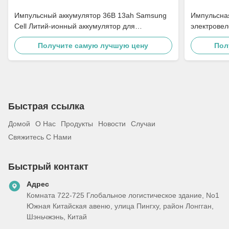
Импульсный аккумулятор 36В 13ah Samsung
Импульсна
Cell Литий-ионный аккумулятор для
электрове
электровелосипедов
батарея дл
Получите самую лучшую цену
Пол
36V
Быстрая ссылка
Домой
О Нас
Продукты
Новости
Случаи
Свяжитесь С Нами
Быстрый контакт
Адрес
Комната 722-725 Глобальное логистическое здание, No1
Южная Китайская авеню, улица Пингху, район Лонгган,
Шэньчжэнь, Китай