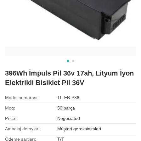
396Wh İmpuls Pil 36v 17ah, Lityum İyon
Elektrikli Bisiklet Pil 36V
Model numarası:
TL-EB-P36
Moq:
50 parça
Price:
Negociated
Ambalaj detayları:
Müşteri gereksinimleri
Ödeme şartları:
T/T