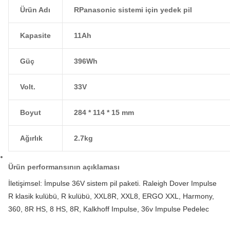
Ürün Adı
R
Panasonic sistemi için yedek pil
Kapasite
11Ah
Güç
396Wh
Volt.
33V
Boyut
284 * 114 * 15 mm
Ağırlık
2.7kg
Ürün performansının açıklaması
İletişimsel: İmpulse 36V sistem pil paketi. Raleigh Dover Impulse
R klasik kulübü, R kulübü, XXL8R, XXL8, ERGO XXL, Harmony,
360, 8R HS, 8 HS, 8R, Kalkhoff Impulse, 36v Impulse Pedelec