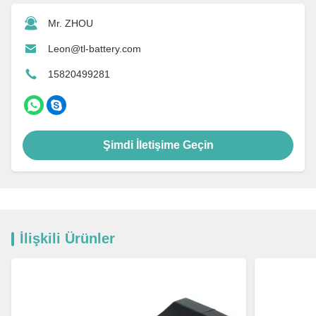
Mr. ZHOU
Leon@tl-battery.com
15820499281
Şimdi İletişime Geçin
İlişkili Ürünler