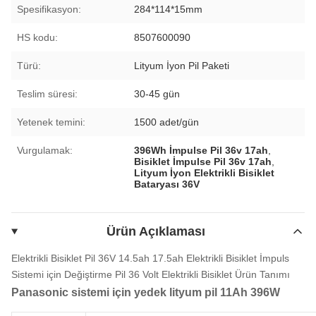
Spesifikasyon:
284*114*15mm
HS kodu:
8507600090
Türü:
Lityum İyon Pil Paketi
Teslim süresi:
30-45 gün
Yetenek temini:
1500 adet/gün
Vurgulamak:
396Wh İmpulse Pil 36v 17ah
,
Bisiklet İmpulse Pil 36v 17ah
,
Lityum İyon Elektrikli Bisiklet
Bataryası 36V
Ürün Açıklaması
Elektrikli Bisiklet Pil 36V 14.5ah 17.5ah Elektrikli Bisiklet İmpuls
Sistemi için Değiştirme Pil 36 Volt Elektrikli Bisiklet
Ürün Tanımı
Panasonic sistemi için yedek lityum pil 11Ah 396W