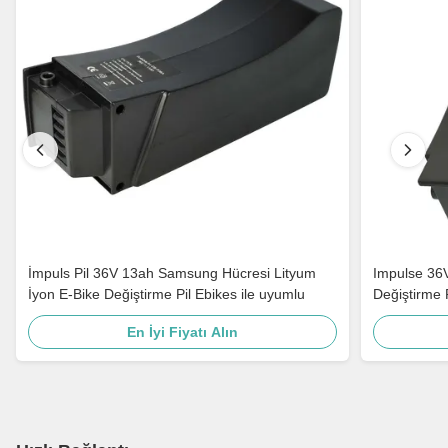
İmpuls Pil 36V 13ah Samsung Hücresi Lityum
Impulse 36
İyon E-Bike Değiştirme Pil Ebikes ile uyumlu
Değiştirme
Bataryası Ar
En İyi Fiyatı Alın