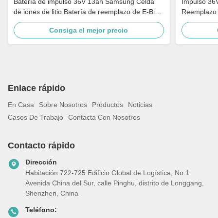
Batería de impulso 36V 13ah Samsung Celda
Impulso 36
de iones de litio Batería de reemplazo de E-Bike
Reemplazo 
Compatible con Ebikes
Energía Pan
Consiga el mejor precio
Vehículo
Enlace rápido
En Casa
Sobre Nosotros
Productos
Noticias
Casos De Trabajo
Contacta Con Nosotros
Contacto rápido
Dirección
Habitación 722-725 Edificio Global de Logística, No.1
Avenida China del Sur, calle Pinghu, distrito de Longgang,
Shenzhen, China
Teléfono: