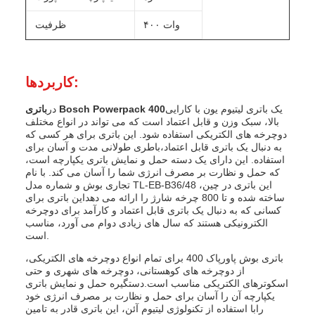
۴۰۰ وات
ظرفیت
کاربردها:
یک باتری لیتیوم یون با کارایی
باتری Bosch Powerpack 400
در
بالا، سبک وزن و قابل اعتماد است که می تواند در انواع مختلف
دوچرخه های الکتریکی استفاده شود. این باتری برای هر کسی که
به دنبال یک باتری قابل اعتماد،باطری طولانی مدت و آسان برای
استفاده. این دارای یک دسته حمل و نمایش باتری یکپارچه است،
که حمل و نظارت بر مصرف انرژی شما را آسان می کند. با نام
تجاری بوش و شماره مدل TL-EB-B36/48 ،این باتری در چین
ساخته شده و تا 800 چرخه شارژ را ارائه می دهداین باتری برای
کسانی که به دنبال یک باتری قابل اعتماد و کارآمد برای دوچرخه
الکترونیکی هستند که سال های زیادی دوام می آورد، مناسب
است.
باتری بوش پاورپاک 400 برای تمام انواع دوچرخه های الکتریکی،
از دوچرخه های کوهستانی، دوچرخه های شهری و حتی
اسکوترهای الکتریکی مناسب است.دستگیره حمل و نمایش باتری
یکپارچه آن را آسان برای حمل و نظارت بر مصرف انرژی خود
رابا استفاده از تکنولوژی لیتیوم آئن، این باتری قادر به تامین