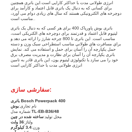
انرژی طولانی مدت با حداکثر کارایی است.این باتری همچنین
برای کسانی که به دنبال یک باتری قابل اعتماد و کارآمد برای
دوچرخه های الکترونیکی هستند که سال های زیادی دوام می آورد،
مناسب است..
باتری بوش پاورپاک 400 برای هر کسی که به دنبال یک باتری
لیتیوم قابل اعتماد و قدرتمند برای دوچرخه های الکتریکی است،
مناسب است. این باتری تا 800 چرخه شارژ را ارائه می دهد.و
براي مسافرت هاي طولاني مناسب استطراحی سبک وزن و دسته
حمل یکپارچه آن را آسان برای حمل و استفاده می کند. نمایش
باتری یکپارچه آن را آسان برای نظارت و مدیریت مصرف برق
خود را می سازد.با تکنولوژی لیتیوم یون، این باتری قادر به تامین
انرژی طولانی مدت با حداکثر کارایی است
سفارشی سازی:
باتری Bosch Powerpack 400
نام تجاری:
بوش
TL-EB-B36/48
شماره مدل:
محل تولید:
ساخته شده در چین
ولتاژ:
36 ولت
وزن:
3.4 کيلوگرم