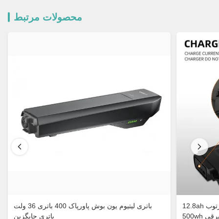
محصولات مرتبط
12.8ah بوش پاورپاک 400 باتری, بوش پاورتوب
باتری لیتیوم یون بوش پاورپاک 400 باتری 36 ولت
 برقی
باتری جایگزین