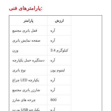
پارامترهای فنی:
ارزش
پارامتر
آره
قفل باتری مجتمع
آره
صفحه نمایش باتری
3.4 کيلوگرم
وزن
آره
دستگیره حمل یکپارچه
لیتیوم یون
نوع باتری
آره
چراغ LED یکپارچه
آره
شارژر باتری مجتمع
800
چرخه های شارژ
آره
پورت USB یکپارچه