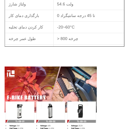
54.6 ولت
ولتاژ شارژ
0 تا 45 درجه سانتیگراد
بارگذاری دمای کار
-20~60°C
کار کردن دمای تخلیه
> 800 چرخه
طول عمر چرخه
2.5 تا 3.5 کيلوگرم
وزن
شنژن، چین
محل اصلی
1سال
تضمین