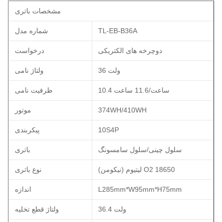
مشخصات باتری
TL-EB-B36A
شماره مدل
دوچرخه های الکتریکی
درخواست
36 ولت
ولتاژ نامی
10.4 ساعت/11.6 ساعت
ظرفیت نامی
374WH/410WH
موتور
10S4P
پیکربندی
سلول چینی/سلول سامسونگ
باتری
لیتیوم (نیکومن) O2 18650
نوع باتری
L285mm*W95mm*H75mm
اندازه
36.4 ولت
ولتاژ قطع تخلیه