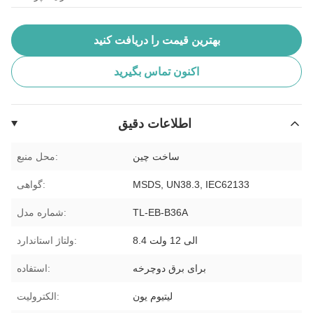
بهترین قیمت را دریافت کنید
اکنون تماس بگیرید
اطلاعات دقیق
ساخت چین
محل منبع:
MSDS, UN38.3, IEC62133
گواهی:
TL-EB-B36A
شماره مدل:
8.4 الی 12 ولت
ولتاژ استاندارد:
برای برق دوچرخه
استفاده:
لیتیوم یون
الکترولیت: