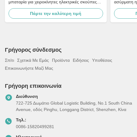
μπαταρία για χειροκίνητες ηλεκτρικές σκούπες
ασύρματη η
V8 V7
Πάρτε την καλύτερη τιμή
Γρήγορος σύνδεσμος
Σπίτι
Σχετικά Με Εμάς
Προϊόντα
Ειδήσεις
Υποθέσεις
Επικοινωνήστε Μαζί Μας
Γρήγορη επικοινωνία
Διεύθυνση
722-725 Δωμάτιο Global Logistic Building, Νο.1 South China
Avenue, οδός Pinghu, Longgang District, Shenzhen, Κίνα
Τηλ.:
0086-15820499281