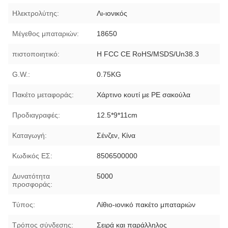
Ηλεκτρολύτης:
Λι-ιονικός
Μέγεθος μπαταριών:
18650
πιστοποιητικό:
Η FCC CE RoHS/MSDS/Un38.3
G.W.:
0.75KG
Πακέτο μεταφοράς:
Χάρτινο κουτί με PE σακούλα
Προδιαγραφές:
12.5*9*11cm
Καταγωγή:
Σένζεν, Κίνα
Κωδικός ΕΣ:
8506500000
Δυνατότητα
5000
προσφοράς:
Τύπος:
Λίθιο-ιονικό πακέτο μπαταριών
Τρόπος σύνδεσης:
Σειρά και παράλληλος