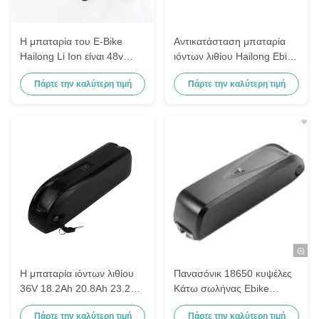
Η μπαταρία του E-Bike
Αντικατάσταση μπαταρία
Hailong Li Ion είναι 48v
ιόντων λιθίου Hailong Ebike
13ah.
48 Volt 10,4Ah 11,6Ah
Πάρτε την καλύτερη τιμή
Πάρτε την καλύτερη τιμή
13Ah 14,5Ah
Η μπαταρία ιόντων λιθίου
Πανασόνικ 18650 κυψέλες
36V 18.2Ah 20.8Ah 23.2Ah
Κάτω σωλήνας Ebike
Ebikes Fits για 350W
μπαταρία 36V 48V με
Πάρτε την καλύτερη τιμή
Πάρτε την καλύτερη τιμή
Mountain Bike Hailong
μεγάλη αντοχή