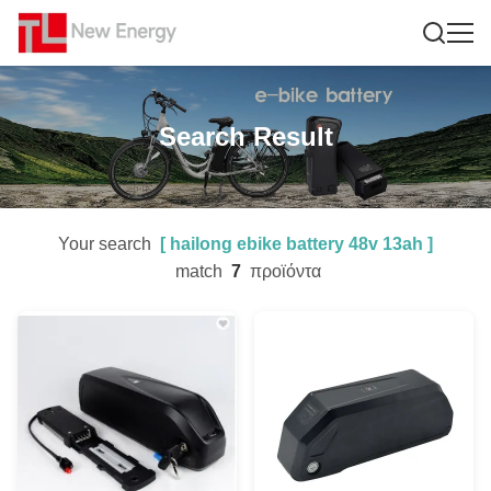
Search Result
Your search
[
hailong ebike battery 48v 13ah
]
match
7
προϊόντα