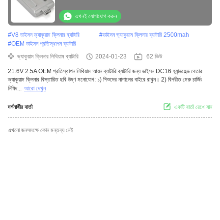
এখনই যোগাযোগ করুন
#
V8 ডাইসন ভ্যাকুয়াম ক্লিনার ব্যাটারি
#
ডাইসন ভ্যাকুয়াম ক্লিনার ব্যাটারি 2500mah
#
OEM ডাইসন প্রতিস্থাপন ব্যাটারি
ভ্যাকুয়াম ক্লিনার লিথিয়াম ব্যাটারি
2024-01-23
62 ভিউ
21.6V 2.5A OEM প্রতিস্থাপন লিথিয়াম আয়ন ব্যাটারি ব্যাটারি জন্য ডাইসন DC16 হ্যান্ডহেল্ড বেতার
ভ্যাকুয়াম ক্লিনার বিস্তারিত ছবি উষ্ণ মনোযোগ: ১) শিশুদের নাগালের বাইরে রাখুন। 2) বিপরীত মেরু চার্জিং
নিষিদ...
আরো দেখুন
দর্শনার্থীর বার্তা
একটি বার্তা রেখে যান
এখনো জনসমক্ষে কোন মন্তব্য নেই