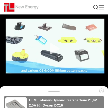
OEM Li-Ionen-Dyson-Ersatzbatterie 21,6V
2,5A für Dyson DC16