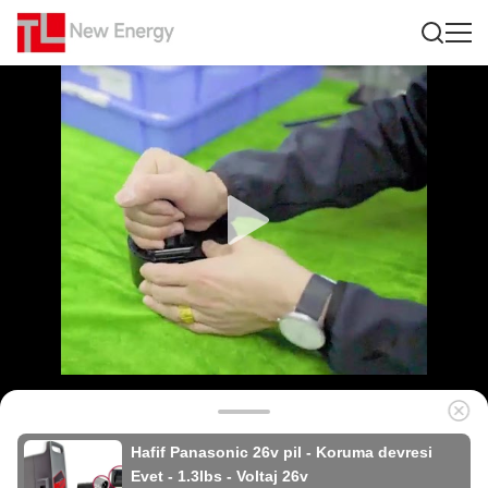
Hafif Panasonic 26v pil - Koruma devresi
Evet - 1.3lbs - Voltaj 26v