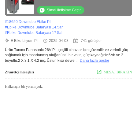
Şimdi İletişime Geçin
#
18650 Downtube Ebike Pil
#
Ebike Downtube Bataryası 14.5ah
#
Ebike Downtube Bataryası 17.5ah
E Bike Lityum Pil
2025-04-08
741 görüşler
Ürün Tanımı:Panasonic 26V Pil, çeşitli cihazlar için güvenilir ve verimli güç
sağlamak için tasarlanmış olağanüstü bir voltaj güç kaynağıdır.6Ah ve 2
boyutlu.2 X 3.1 X 4.2 inç. Üstün kısa devre ...
Daha fazla göster
Ziyaretçi mesajları
MESAJ BIRAKIN
Halka açık bir yorum yok.