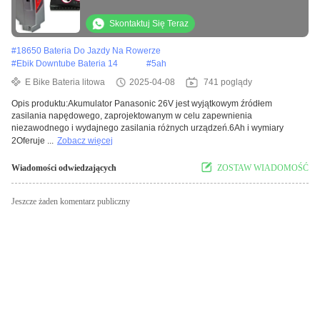
Skontaktuj Się Teraz
#
18650 Bateria Do Jazdy Na Rowerze
#
Ebik Downtube Bateria 14
#
5ah
E Bike Bateria litowa
2025-04-08
741 poglądy
Opis produktu:Akumulator Panasonic 26V jest wyjątkowym źródłem
zasilania napędowego, zaprojektowanym w celu zapewnienia
niezawodnego i wydajnego zasilania różnych urządzeń.6Ah i wymiary
2Oferuje ...
Zobacz więcej
Wiadomości odwiedzających
ZOSTAW WIADOMOŚĆ
Jeszcze żaden komentarz publiczny