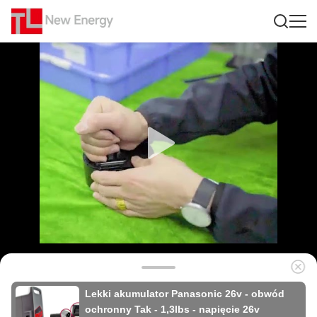
Lekki akumulator Panasonic 26v - obwód
ochronny Tak - 1,3lbs - napięcie 26v