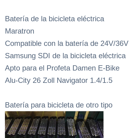
Peso
20,5-3,5KG
Batería de la bicicleta eléctrica
Lugar de origen
Shenzhen, China
Maratron
Garantización
1 año
Compatible con la batería de 24V/36V
Samsung SDI de la bicicleta eléctrica
Apto para el Profeta Damen E-Bike
Alu-City 26 Zoll Navigator 1.4/1.5
Batería para bicicleta de otro tipo