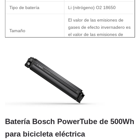
Tipo de batería
Li (nitrógeno) O2 18650
El valor de las emisiones de
gases de efecto invernadero es
Tamaño
el valor de las emisiones de
gases de efecto invernadero.
Tensión de corte de
36.4V
descarga
Voltado de carga
54.6V
Carga Temporada de
0 ~ 45 °C
operación
Disponibilidad de
temperatura de
-20 a 60 °C
Batería Bosch PowerTube de 500Wh
operación
para bicicleta eléctrica
Vida del ciclo
> 800 ciclos