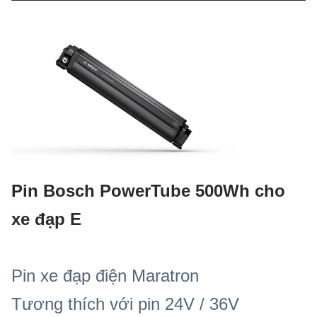
Khả năng hoạt động
-20~60°C
Temp.
Tuổi thọ chu kỳ
> 800 chu kỳ
Trọng lượng
2.5-3.5kg
Địa điểm xuất xứ
Shenzhen, Trung Quốc
Bảo hành
1 năm
Pin Bosch PowerTube 500Wh cho
xe đạp E
Pin xe đạp điện Maratron
Tương thích với pin 24V / 36V