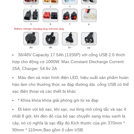
36/48V Capacity 17.5Ah (13S5P) với cổng USB 2.0 thích
hợp cho động cơ 1000W. Max Constant Discharge Current:
25A, Charger: 54.6v 2A
Màu đen và màn hình điện LED, hiệu suất sản phẩm hoàn
hảo làm cho thưởng thức xe đạp đường dài. cổng USB có thể
sạc điện thoại và các thiết bị khác
* Khóa khóa khóa giải phóng gói từ xe đạp
Đi kèm với bộ sạc, khi sạc, vui lòng mở công tắc và sạc ít
nhất 8 giờ, khi đèn đỏ của bộ sạc chuyển sang màu xanh lá
cây, nó có nghĩa là sạc đầy đủ.Kích thước của pin 370mm *
90mm * 110mm,Bao gồm ổ cắm USB.