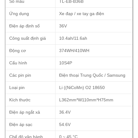
Số mẫu
TL-EB-B36B
Ứng dụng
Xe đạp / xe tay ga điện
Điện áp định số
36V
Công suất định giá
10.4ah/11.6ah
Động cơ
374WH/410WH
Cấu hình
10S4P
Các pin pin
Điện thoại Trung Quốc / Samsung
Loại pin
Li ((NiCoMn) O2 18650
Kích thước
L362mm*W110mm*H75mm
Điện áp ngắt xả
36.4V
Điện áp sạc
54.6V
Chế độ vận hành.
0 ~ 45 °C