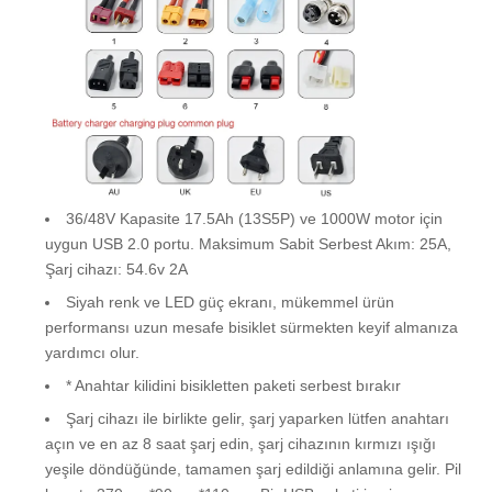
36/48V Kapasite 17.5Ah (13S5P) ve 1000W motor için
uygun USB 2.0 portu. Maksimum Sabit Serbest Akım: 25A,
Şarj cihazı: 54.6v 2A
Siyah renk ve LED güç ekranı, mükemmel ürün
performansı uzun mesafe bisiklet sürmekten keyif almanıza
yardımcı olur.
* Anahtar kilidini bisikletten paketi serbest bırakır
Şarj cihazı ile birlikte gelir, şarj yaparken lütfen anahtarı
açın ve en az 8 saat şarj edin, şarj cihazının kırmızı ışığı
yeşile döndüğünde, tamamen şarj edildiği anlamına gelir. Pil