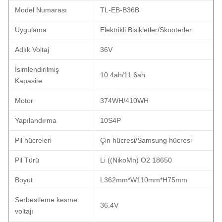
Model Numarası
TL-EB-B36B
Uygulama
Elektrikli Bisikletler/Skooterler
Adlık Voltaj
36V
İsimlendirilmiş
10.4ah/11.6ah
Kapasite
Motor
374WH/410WH
Yapılandırma
10S4P
Pil hücreleri
Çin hücresi/Samsung hücresi
Pil Türü
Li ((NikoMn) O2 18650
Boyut
L362mm*W110mm*H75mm
Serbestleme kesme
36.4V
voltajı