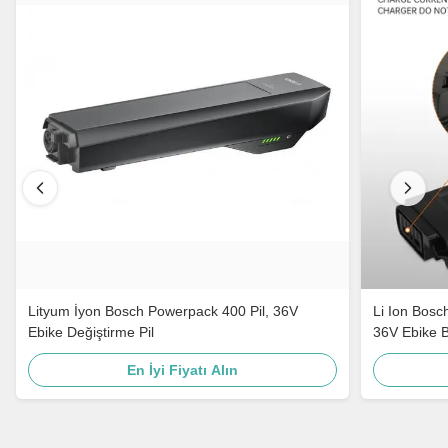
Lityum İyon Bosch Powerpack 400 Pil, 36V
Li Ion Bosc
Ebike Değiştirme Pil
36V Ebike Ba
En İyi Fiyatı Alın