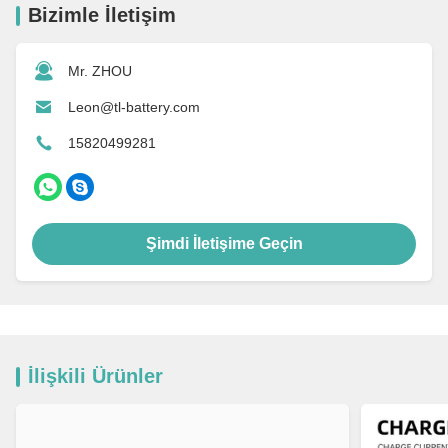
Bizimle İletişim
Mr. ZHOU
Leon@tl-battery.com
15820499281
Şimdi İletişime Geçin
İlişkili Ürünler