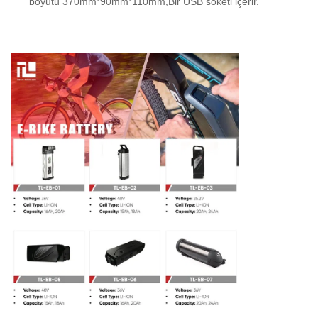
boyutu 370mm*90mm*110mm,Bir USB soketi içerir.