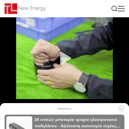
26 ιντσών μπαταρία τροχού ηλεκτρονικού
ποδηλάτου - Αξιόπιστη αυτονομία ισχύος