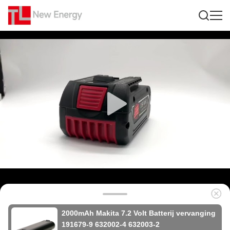
2000mAh Makita 7.2 Volt Batterij vervanging
191679-9 632002-4 632003-2