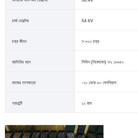
চার্জ ভোল্টেজ
54.6V
চক্র জীবন
> ৮০০ চক্র
ব্যাটারির ধরন
লিথিন (নিকোমেন) ও২ ১৮৬৫০
কাজের তাপমাত্রা
-২০ থেকে ৬০ সেলসিয়াস
গ্যারান্টি
১২ মাস