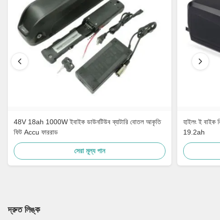
48V 18ah 1000W ইবাইক ডাউনটিউব ব্যাটারি বোতল আকৃতি
হাইলং ই বাইক 
ফিট Accu ফাররাড
19.2ah
সেরা মূল্য পান
দ্রুত লিঙ্ক