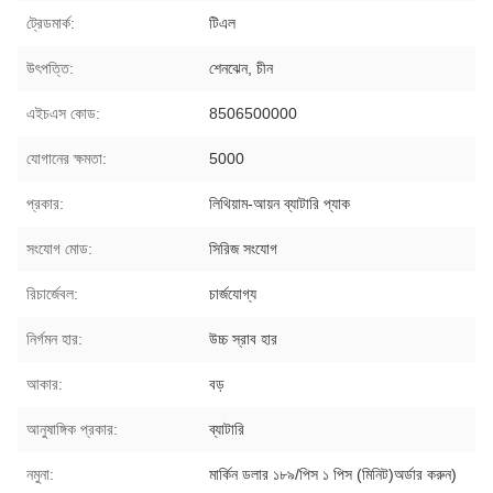
ট্রেডমার্ক:
টিএল
উৎপত্তি:
শেনঝেন, চীন
এইচএস কোড:
8506500000
যোগানের ক্ষমতা:
5000
প্রকার:
লিথিয়াম-আয়ন ব্যাটারি প্যাক
সংযোগ মোড:
সিরিজ সংযোগ
রিচার্জেবল:
চার্জযোগ্য
নির্গমন হার:
উচ্চ স্রাব হার
আকার:
বড়
আনুষাঙ্গিক প্রকার:
ব্যাটারি
নমুনা:
মার্কিন ডলার ১৮৯/পিস ১ পিস (মিনিট)অর্ডার করুন)