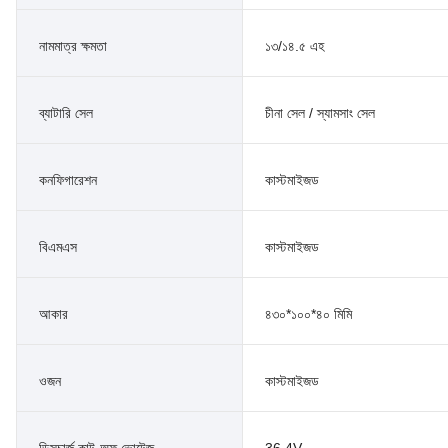
নামমাত্র ক্ষমতা
১৩/১৪.৫ এহ
ব্যাটারি সেল
চীনা সেল / স্যামসাং সেল
কনফিগারেশন
কাস্টমাইজড
বিএমএস
কাস্টমাইজড
আকার
৪৩০*১০০*৪০ মিমি
ওজন
কাস্টমাইজড
ডিসচার্জ কাট-অফ ভোল্টেজ
36.4V