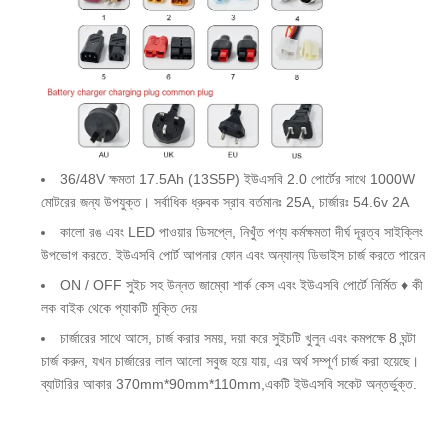
36/48V ক্ষমতা 17.5Ah (13S5P) ইউএসবি 2.0 পোর্টের সাথে 1000W
মোটরের জন্য উপযুক্ত। সর্বাধিক ধ্রুবক স্রাব বর্তমানঃ 25A, চার্জারঃ 54.6v 2A
কালো রঙ এবং LED পাওয়ার ডিসপ্লে, নিখুঁত পণ্য কর্মক্ষমতা দীর্ঘ দূরত্ব সাইক্লিং
উপভোগ করতে. ইউএসবি পোর্ট আপনার ফোন এবং অন্যান্য ডিভাইস চার্জ করতে পারেন
ON / OFF সুইচ সহ উন্নত জাম্বো শার্ক কেস এবং ইউএসবি পোর্টে নির্মিত ♦ কী
লক বাইক থেকে প্যাকটি মুক্তি দেয়
চার্জারের সাথে আসে, চার্জ করার সময়, দয়া করে সুইচটি খুলুন এবং কমপক্ষে 8 ঘন্টা
চার্জ করুন, যখন চার্জারের লাল আলো সবুজ হয়ে যায়, এর অর্থ সম্পূর্ণ চার্জ করা হয়েছে।
ব্যাটারির আকার 370mm*90mm*110mm,একটি ইউএসবি সকেট অন্তর্ভুক্ত.