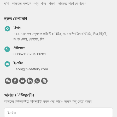
বাড়ি
আমাদের সম্পর্কে
পণ্য
খবর
মামলা
আমাদের সাথে যোগাযোগ
দ্রুত যোগাযোগ
ঠিকানা
৭২২-৭২৫ কক্ষ গ্লোবাল লজিস্টিক বিল্ডিং, নং ১ দক্ষিণ চীন এভিনিউ, পিংহু স্ট্রিট,
লংগাং জেলা, শেনজেন, চীন
টেলিফোন:
0086-15820499281
ই-মেইল
Leon@tl-battery.com
আমাদের নিউজলেটার
আমাদের নিউজলেটারে সাবস্ক্রাইব করুন এবং আরও অনেক কিছু পেতে পারেন।