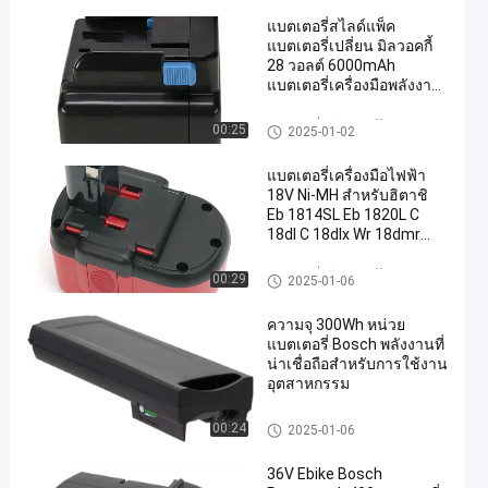
แบตเตอรี่สไลด์แพ็ค
แบตเตอรี่เปลี่ยน มิลวอคกี้
28 วอลต์ 6000mAh
แบตเตอรี่เครื่องมือพลังงาน
ที่สามารถชาร์จใหม่ได้
แบตเตอรี่ลิธีอุปกรณ์ไฟฟ้า
00:25
2025-01-02
แบตเตอรี่เครื่องมือไฟฟ้า
18V Ni-MH สําหรับฮิตาชิ
Eb 1814SL Eb 1820L C
18dl C 18dlx Wr 18dmr
Wr18dl
แบตเตอรี่ลิธีอุปกรณ์ไฟฟ้า
00:29
2025-01-06
ความจุ 300Wh หน่วย
แบตเตอรี่ Bosch พลังงานที่
น่าเชื่อถือสําหรับการใช้งาน
อุตสาหกรรม
Bosch Powerpack 300 แบตเตอ
00:24
2025-01-06
รี่
36V Ebike Bosch