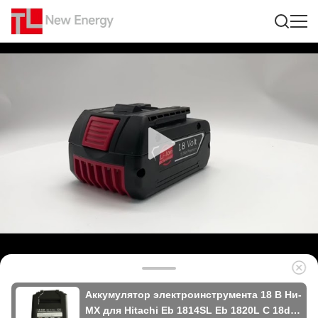
Аккумулятор электроинструмента 18 В Ни-
МХ для Hitachi Eb 1814SL Eb 1820L C 18dl