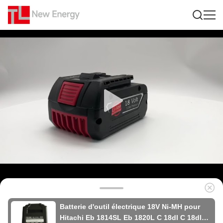
Batterie d'outil électrique 18V Ni-MH pour
Hitachi Eb 1814SL Eb 1820L C 18dl C 18dlx