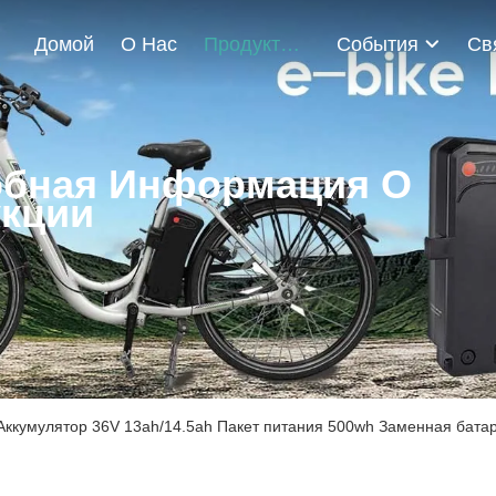
Домой
О Нас
Продукты
События
бная Информация О
кции
ккумулятор 36V 13ah/14.5ah Пакет питания 500wh Заменная батарея