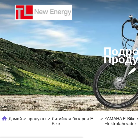
Подро
Проду
Домой
>
продукты
>
Литийная батарея E
>
YAMAHA E-Bike А
Bike
Elektrofahrrader