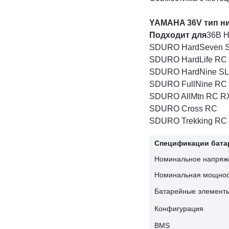
YAMAHA 36V тип н
Подходит для
36В 
SDURO HardSeven S
SDURO HardLife RC
SDURO HardNine SL.
SDURO FullNine RC
SDURO AllMtn RC R
SDURO Cross RC
SDURO Trekking RC
Спецификации бата
Номинальное напряж
Номинальная мощнос
Батарейные элемент
Конфигурация
BMS