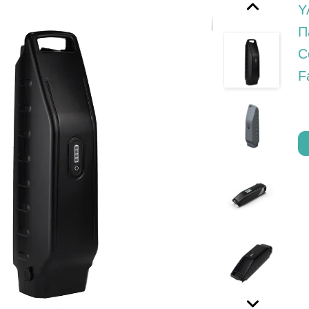
Y
П
С
F