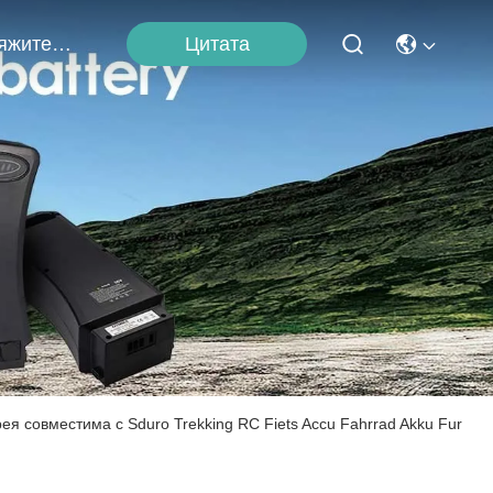
Цитата
Свяжитесь С Нами
 совместима с Sduro Trekking RC Fiets Accu Fahrrad Akku Fur