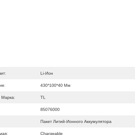
ит:
Li-Ион
ие:
430*100*40 Мм
 Марка:
TL
85076000
Пакет Литий-Ионного Аккумулятора
мая:
Chargeable