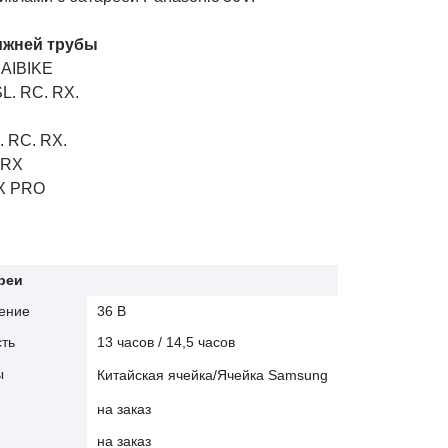
ижней трубы
HAIBIKE
L. RC. RX.
 RC. RX.
 RX
X PRO
реи
ение
36 В
ть
13 часов / 14,5 часов
ы
Китайская ячейка/Ячейка Samsung
на заказ
на заказ