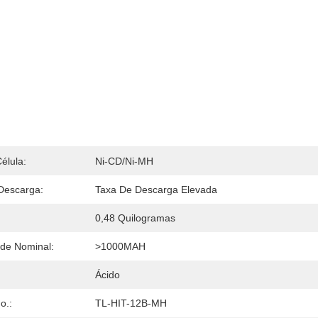
élula:
Ni-CD/Ni-MH
Descarga:
Taxa De Descarga Elevada
0,48 Quilogramas
de Nominal:
>1000MAH
Ácido
o.:
TL-HIT-12B-MH