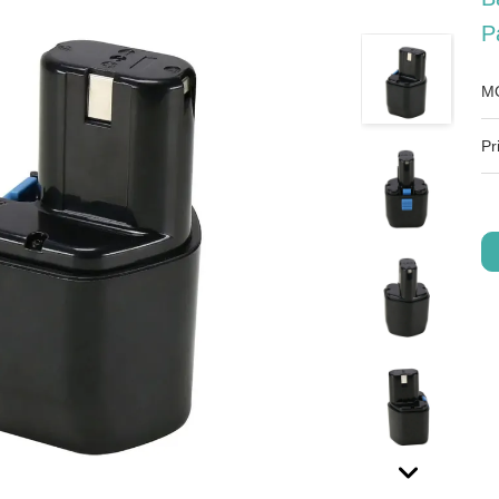
P
M
Pr