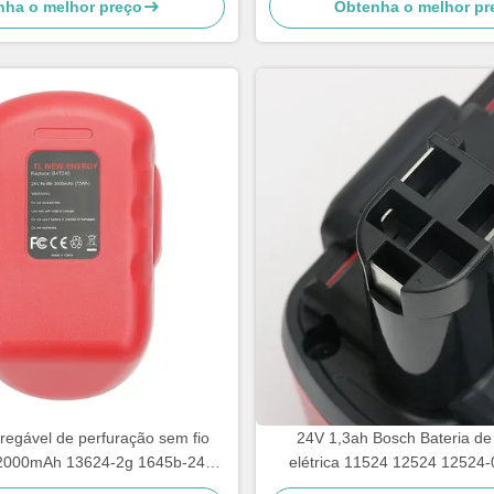
nha o melhor preço
Obtenha o melhor pr
rregável de perfuração sem fio
24V 1,3ah Bosch Bateria de
2000mAh 13624-2g 1645b-24
elétrica 11524 12524 12524
1645K-24