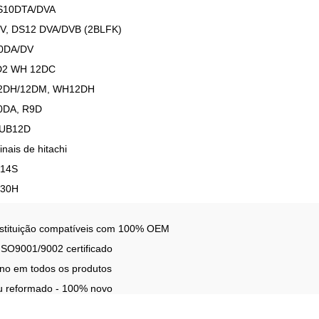
S10DTA/DVA
V, DS12 DVA/DVB (2BLFK)
0DA/DV
D2 WH 12DC
2DH/12DM, WH12DH
0DA, R9D
 UB12D
inais de hitachi
214S
230H
bstituição compatíveis com 100% OEM
 ISO9001/9002 certificado
ano em todos os produtos
u reformado - 100% novo