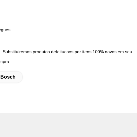
regues
a. Substituiremos produtos defeituosos por itens 100% novos em seu
ompra.
v Bosch