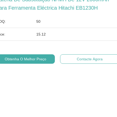
ara Ferramenta Eléctrica Hitachi EB1230H
OQ:
50
ice:
15.12
Obtenha O Melhor Preço
Contacte Agora