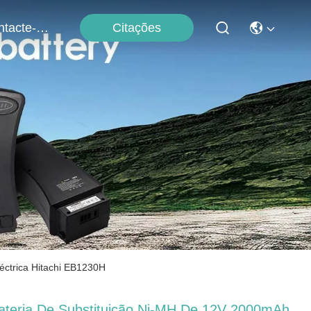
Citações
Contacte-Nos
éctrica Hitachi EB1230H
ateria De Substituição Ni-MH De 12V 2000mAh