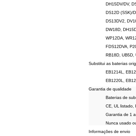
DH15DV/DV, D
DS12D (SSK)/D
DS13DV2, DV1
DW18D, DH15
WP12DA, WR1
FDS12DVA, P2
RB18D, UB5D,
Substitui as baterias orig
EB1214L, EB1
EB1220L, EB1
Garantia de qualidade
Baterias de su
CE, UL listado,
Garantia de 1 
Nunca usado o
Informações de envio