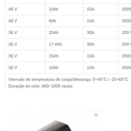
48 V
10Ah
15A
200
48 V
8Ah
15A
200
36 V
20Ah
30A
200
36 V
17.4Ah
30A
200
36 V
15Ah
15A
200
36 V
10Ah
15A
200
Intervalo de temperatura de carga/descarga: 0~45°C / -20~65°C
Duração do ciclo: 800~1000 vezes
Certificado: ISO9001, CE, MSDS, UN38.3
Caixa da bateria: 350*120*100mm
Garantia da bateria: 15 meses
Células: 18650 /OEM ODM
PCM/BMS: Incluído e aceito OEM ODM