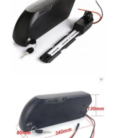
Aplicação: veículo elétrico, scooter, veículo de equilíbrio, carrinho
Temperatura de trabalho: Carregador:0~+45oC Descarregador:
Características: pequeno volume, longa vida útil, elevada segura