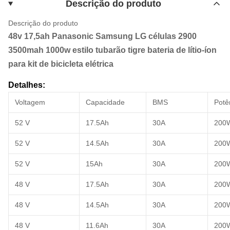
Descrição do produto
Descrição do produto
48v 17,5ah Panasonic Samsung LG células 2900
3500mah 1000w estilo tubarão tigre bateria de lítio-íon
para kit de bicicleta elétrica
Detalhes:
Voltagem
Capacidade
BMS
Potê
52 V
17.5Ah
30A
200
52 V
14.5Ah
30A
200
52 V
15Ah
30A
200
48 V
17.5Ah
30A
200
48 V
14.5Ah
30A
200
48 V
11.6Ah
30A
200