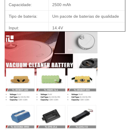
Capacidade:
2500 mAh
Tipo de bateria:
Um pacote de baterias de qualidade
Input:
14.4V
Output:
14.4V
Tamanho:
135.8x47.4x55.5mm
Cores
Amarelo, habitual.
Peso:
729 g
Potência:
570,6Wh
Certificações:
MSDS UN38.3
Garantia:
Um ano