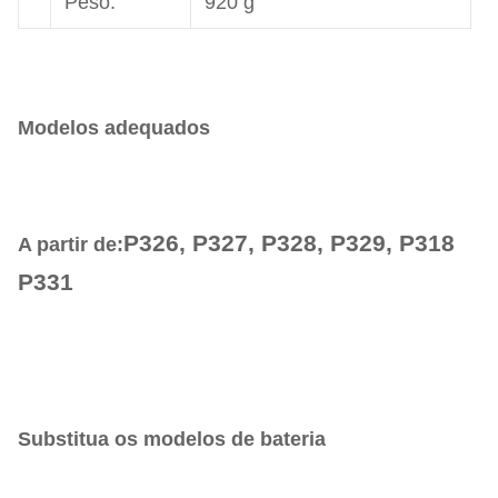
Peso:
920 g
Modelos adequados
P326, P327, P328, P329, P318
A partir de:
P331
Substitua os modelos de bateria