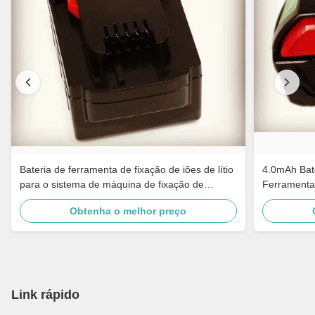
Bateria de ferramenta de fixação de iões de lítio
4.0mAh Bate
para o sistema de máquina de fixação de
Ferramenta
Fromm 18V
P327
Obtenha o melhor preço
Link rápido