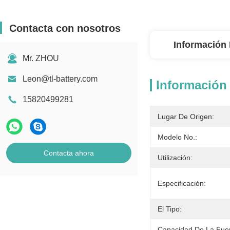
Contacta con nosotros
Información 
Mr. ZHOU
Leon@tl-battery.com
Información 
15820499281
Lugar De Origen:
Modelo No.:
Contacta ahora
Utilización:
Especificación:
El Tipo:
Capacidad De La Fue