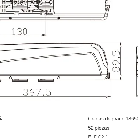
ía
Celdas de grado 1865
52 piezas
El DC2.1