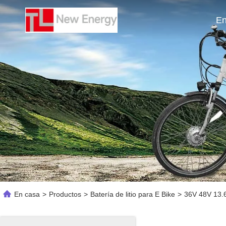
En
En casa
>
Productos
>
Batería de litio para E Bike
>
36V 48V 13.6