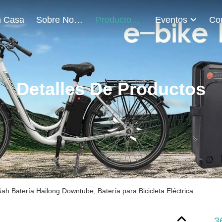
 Casa
Sobre Nosotros
Productos
Eventos
Detalles De Productos
ah Batería Hailong Downtube, Batería para Bicicleta Eléctrica
3