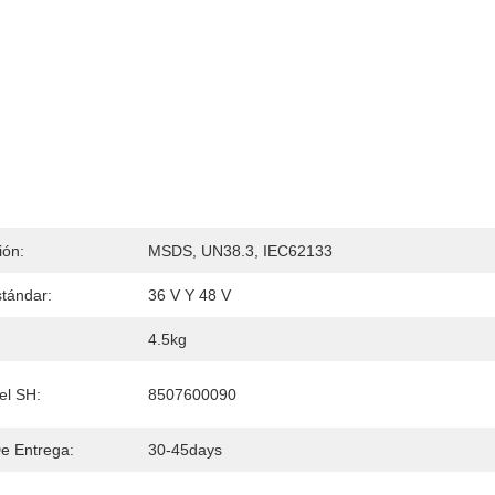
ión:
MSDS, UN38.3, IEC62133
stándar:
36 V Y 48 V
4.5kg
el SH:
8507600090
e Entrega:
30-45days