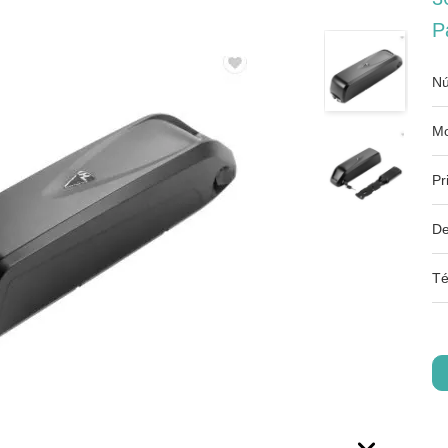
P
Nú
Mo
Pr
De
Té