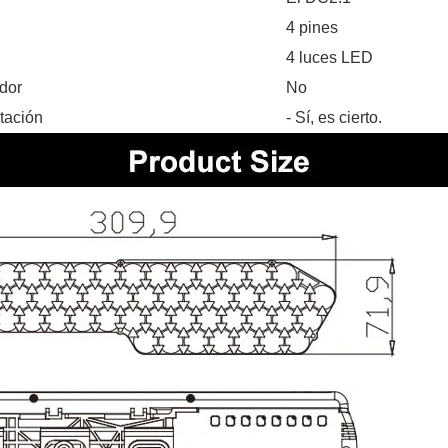
4 pines
4 luces LED
ador
No
ntación
- Sí, es cierto.