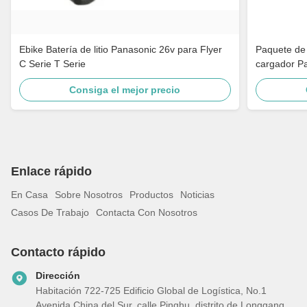
Ebike Batería de litio Panasonic 26v para Flyer
Paquete de b
C Serie T Serie
cargador P
Consiga el mejor precio
Enlace rápido
En Casa
Sobre Nosotros
Productos
Noticias
Casos De Trabajo
Contacta Con Nosotros
Contacto rápido
Dirección
Habitación 722-725 Edificio Global de Logística, No.1
Avenida China del Sur, calle Pinghu, distrito de Longgang,