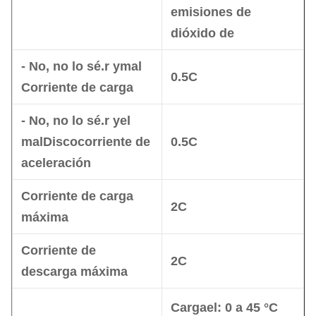
emisiones de
dióxido de
- No, no lo sé.
r y
mal
0.5C
Corriente de carga
- No, no lo sé.
r y
el
mal
Disco
corriente de
0.5C
aceleración
Corriente de carga
2C
máxima
Corriente de
2C
descarga máxima
Carga
el
: 0 a 45 °C