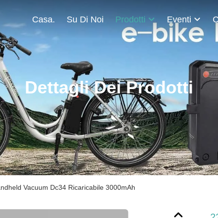
Casa.
Su Di Noi
Prodotti
Eventi
C
Dettagli Dei Prodotti
ndheld Vacuum Dc34 Ricaricabile 3000mAh
2