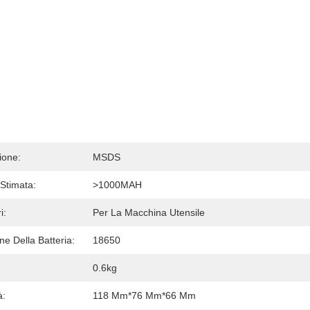
ione:
MSDS
Stimata:
>1000MAH
i:
Per La Macchina Utensile
e Della Batteria:
18650
0.6kg
à:
118 Mm*76 Mm*66 Mm