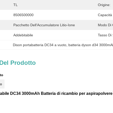
TL
Origine:
8506500000
Capacità 
Pacchetto Dell'Accumulatore Litio-Ione
Modo Di 
Addebitabile
Tasso Di 
Dison portabatteria DC34 a vuoto
, 
batteria dyson d34 3000mA
Del Prodotto
to
to
icabile DC34 3000mAh Batteria di ricambio per aspirapolvere 