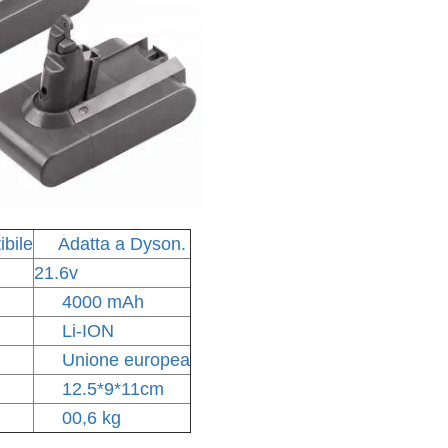
bile
Adatta a Dyson.
21.6v
4000 mAh
Li-ION
Unione europea
12.5*9*11cm
00,6 kg