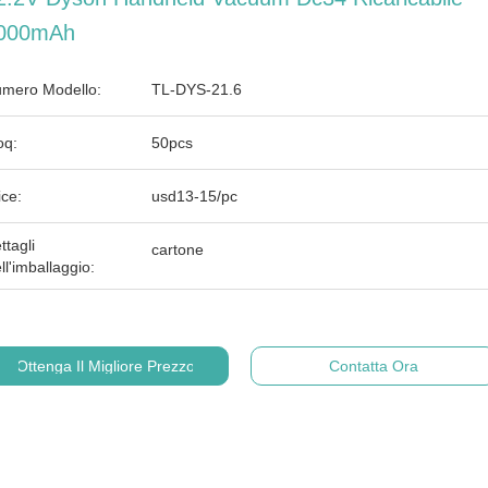
000mAh
mero Modello:
TL-DYS-21.6
q:
50pcs
ice:
usd13-15/pc
ttagli
cartone
ll'imballaggio:
Ottenga Il Migliore Prezzo
Contatta Ora