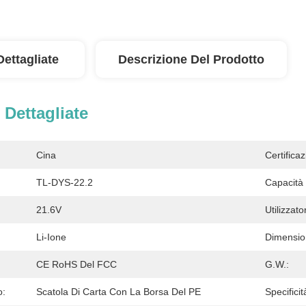
Dettagliate
Descrizione Del Prodotto
 Dettagliate
Cina
Certificaz
TL-DYS-22.2
Capacità 
21.6V
Utilizzator
Li-Ione
Dimension
CE RoHS Del FCC
G.W.:
o:
Scatola Di Carta Con La Borsa Del PE
Specificit