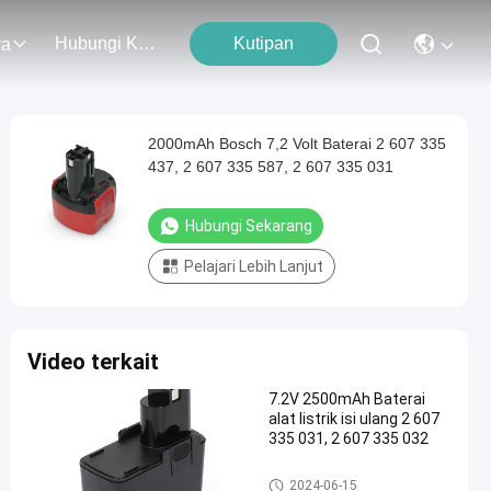
Hubungi Kami
Kutipan
ra
2000mAh Bosch 7,2 Volt Baterai 2 607 335
437, 2 607 335 587, 2 607 335 031
Hubungi Sekarang
Pelajari Lebih Lanjut
Video terkait
7.2V 2500mAh Baterai
alat listrik isi ulang 2 607
335 031, 2 607 335 032
Baterai Alat Listrik Bosch
2024-06-15