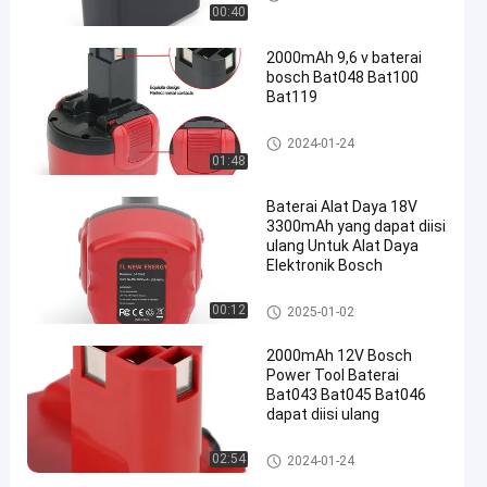
00:40
2000mAh 9,6 v baterai
bosch Bat048 Bat100
Bat119
Baterai Alat Listrik Bosch
2024-01-24
01:48
Baterai Alat Daya 18V
3300mAh yang dapat diisi
ulang Untuk Alat Daya
Elektronik Bosch
Baterai Alat Listrik Bosch
00:12
2025-01-02
2000mAh 12V Bosch
Power Tool Baterai
Bat043 Bat045 Bat046
dapat diisi ulang
Baterai Alat Listrik Bosch
02:54
2024-01-24