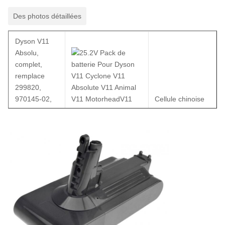
Des photos détaillées
Dyson V11
Absolu,
complet,
remplace
299820,
970145-02,
Cellule chinoise
SV14, Li-Ion,
Li-ion de 4200Ah
25.2V,
4200mAh, y
compris les
outils et les
vis