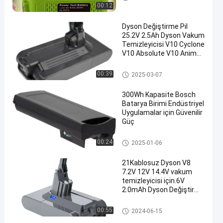
00:12
Dyson Değiştirme Pil
25.2V 2.5Ah Dyson Vakum
Temizleyicisi V10 Cyclone
V10 Absolute V10 Animal
V10 Motorhead
Dyson Değiştirme Pil
00:39
2025-03-07
300Wh Kapasite Bosch
Batarya Birimi Endüstriyel
Uygulamalar için Güvenilir
Güç
Bosch Powerpack 300 Pil
00:24
2025-01-06
21Kablosuz Dyson V8
7.2V 12V 14.4V vakum
temizleyicisi için.6V
2.0mAh Dyson Değiştirme
Pil
Dyson Değiştirme Pil
00:55
2024-06-15