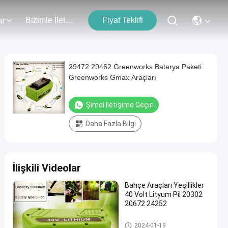
Bizimle İletişim
Fiyat Teklifi
ar
29472 29462 Greenworks Batarya Paketi
Greenworks Gmax Araçları
Şimdi İletişime Geçin
Daha Fazla Bilgi
İlişkili Videolar
Bahçe Araçları Yeşillikler
40 Volt Lityum Pil 20302
20672 24252
Bahçe Araçları Pil
2024-01-19