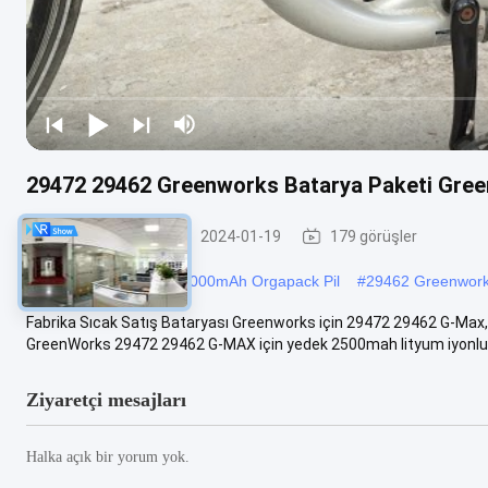
29472 29462 Greenworks Batarya Paketi Gree
OEM Lityum Pil
2024-01-19
179 görüşler
#
12V Orgapack Pil
#
3000mAh Orgapack Pil
#
29462 Greenworks
Fabrika Sıcak Satış Bataryası Greenworks için 29472 29462 G-Max
GreenWorks 29472 29462 G-MAX için yedek 2500mah lityum iyonlu ba
Ziyaretçi mesajları
Halka açık bir yorum yok.