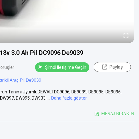
t 18v 3.0 Ah Pil DC9096 De9039
Paylaş
örüşler
Şimdi İletişime Geçin
trikli Araç Pil De9039
39 Ürün Tanımı UyumluDEWALTDC9096, DE9039, DE9095, DE9096,
W997, DW995, DW933, ...
Daha fazla göster
MESAJ BIRAKIN