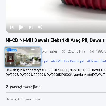
Ni-CD Ni-MH Dewalt Elektrikli Araç Pil, Dewal
Elektrikli aletler için lityum piller
2024-01-19
1885 g
#
Şarj edilebilir 12v Bosch pil
#
Ni-MH 12v Bosch pil
#
Dewalt Elek
Dewalt için alet bataryası 18V 3.0ah Ni-CD, Ni-MH DC9096 De90
DW9095, DW9096, DE9098, DW9098DE9503 Uyumlu ModelDEWALT D
Ziyaretçi mesajları
Halka açık bir yorum yok.