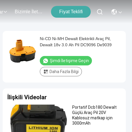
Bizimle İletişim
Fiyat Teklifi
ar
Ni-CD Ni-MH Dewalt Elektrikli Araç Pil,
Dewalt 18v 3.0 Ah Pil DC9096 De9039
Şimdi İletişime Geçin
Daha Fazla Bilgi
İlişkili Videolar
Portatif Dcb180 Dewalt
Güçlü Araç Pil 20V
Kablosuz matkap için
3000mAh