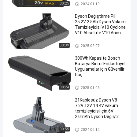
Dewalt Güçli Araç Pil
00:25
2024-01-19
Dyson Değiştirme Pil
25.2V 2.5Ah Dyson Vakum
Temizleyicisi V10 Cyclone
V10 Absolute V10 Animal
V10 Motorhead
Dyson Değiştirme Pil
00:39
2025-03-07
300Wh Kapasite Bosch
Batarya Birimi Endüstriyel
Uygulamalar için Güvenilir
Güç
Bosch Powerpack 300 Pil
00:24
2025-01-06
21Kablosuz Dyson V8
7.2V 12V 14.4V vakum
temizleyicisi için.6V
2.0mAh Dyson Değiştirme
Pil
Dyson Değiştirme Pil
00:55
2024-06-15