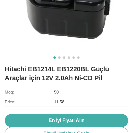
Hitachi EB1214L EB1220BL Güçlü
Araçlar için 12V 2.0Ah Ni-CD Pil
Moq:
50
Price:
11.58
En İyi Fiyatı Alın