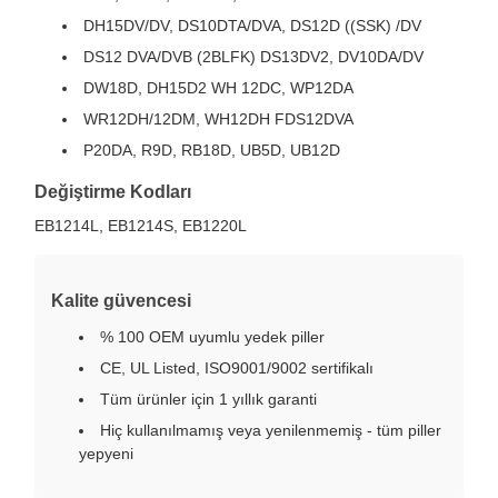
DH15DV/DV, DS10DTA/DVA, DS12D ((SSK) /DV
DS12 DVA/DVB (2BLFK) DS13DV2, DV10DA/DV
DW18D, DH15D2 WH 12DC, WP12DA
WR12DH/12DM, WH12DH FDS12DVA
P20DA, R9D, RB18D, UB5D, UB12D
Değiştirme Kodları
EB1214L, EB1214S, EB1220L
Kalite güvencesi
% 100 OEM uyumlu yedek piller
CE, UL Listed, ISO9001/9002 sertifikalı
Tüm ürünler için 1 yıllık garanti
Hiç kullanılmamış veya yenilenmemiş - tüm piller
yepyeni