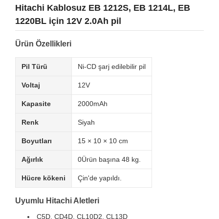
Hitachi Kablosuz EB 1212S, EB 1214L, EB
1220BL için 12V 2.0Ah pil
Ürün Özellikleri
Pil Türü
Ni-CD şarj edilebilir pil
Voltaj
12V
Kapasite
2000mAh
Renk
Siyah
Boyutları
15 × 10 × 10 cm
Ağırlık
0Ürün başına 48 kg.
Hücre kökeni
Çin'de yapıldı.
Uyumlu Hitachi Aletleri
C5D, CD4D, CL10D2, CL13D