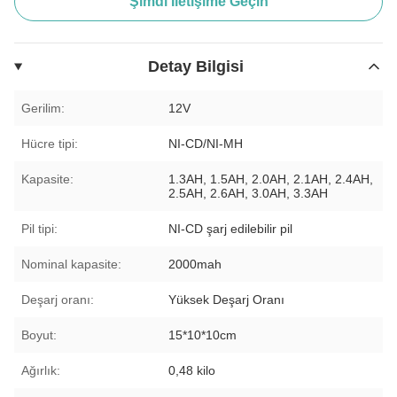
Şimdi İletişime Geçin
Detay Bilgisi
Gerilim:
12V
Hücre tipi:
NI-CD/NI-MH
Kapasite:
1.3AH, 1.5AH, 2.0AH, 2.1AH, 2.4AH,
2.5AH, 2.6AH, 3.0AH, 3.3AH
Pil tipi:
NI-CD şarj edilebilir pil
Nominal kapasite:
2000mah
Deşarj oranı:
Yüksek Deşarj Oranı
Boyut:
15*10*10cm
Ağırlık:
0,48 kilo