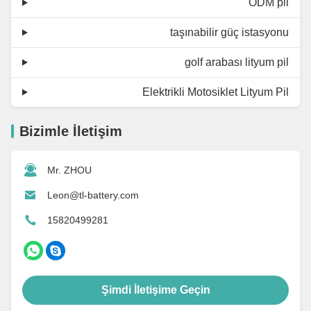
ODM pil
taşınabilir güç istasyonu
golf arabası lityum pil
Elektrikli Motosiklet Lityum Pil
Bizimle İletişim
Mr. ZHOU
Leon@tl-battery.com
15820499281
Şimdi İletişime Geçin