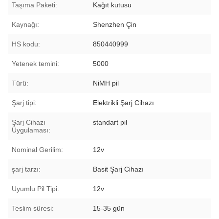
Taşıma Paketi:
Kağıt kutusu
Kaynağı:
Shenzhen Çin
HS kodu:
850440999
Yetenek temini:
5000
Türü:
NiMH pil
Şarj tipi:
Elektrikli Şarj Cihazı
Şarj Cihazı
standart pil
Uygulaması:
Nominal Gerilim:
12v
şarj tarzı:
Basit Şarj Cihazı
Uyumlu Pil Tipi:
12v
Teslim süresi:
15-35 gün