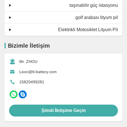
taşınabilir güç istasyonu
golf arabası lityum pil
Elektrikli Motosiklet Lityum Pil
Bizimle İletişim
Mr. ZHOU
Leon@tl-battery.com
15820499281
Şimdi İletişime Geçin