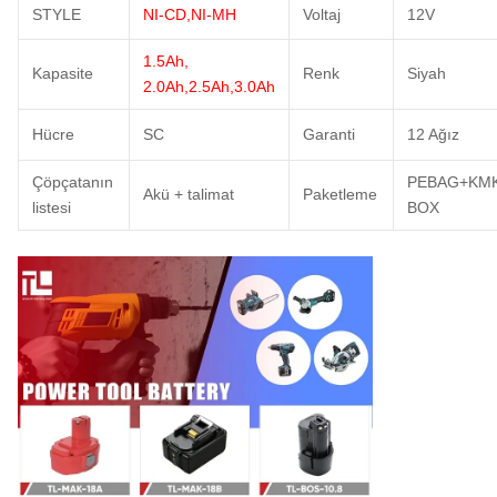
STYLE
NI-CD,NI-MH
Voltaj
12V
1.5Ah,
Kapasite
Renk
Siyah
2.0Ah,2.5Ah,3.0Ah
Hücre
SC
Garanti
12 Ağız
Çöpçatanın
PEBAG+KM
Akü + talimat
Paketleme
listesi
BOX