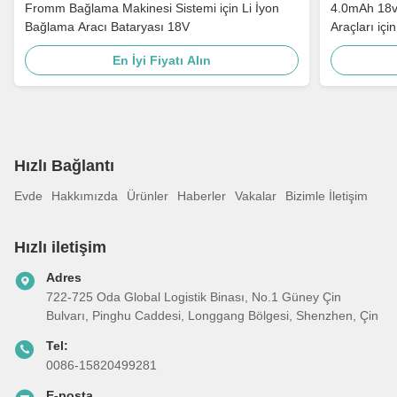
Fromm Bağlama Makinesi Sistemi için Li İyon
4.0mAh 18v
Bağlama Aracı Bataryası 18V
Araçları iç
En İyi Fiyatı Alın
Hızlı Bağlantı
Evde
Hakkımızda
Ürünler
Haberler
Vakalar
Bizimle İletişim
Hızlı iletişim
Adres
722-725 Oda Global Logistik Binası, No.1 Güney Çin
Bulvarı, Pinghu Caddesi, Longgang Bölgesi, Shenzhen, Çin
Tel:
0086-15820499281
E-posta