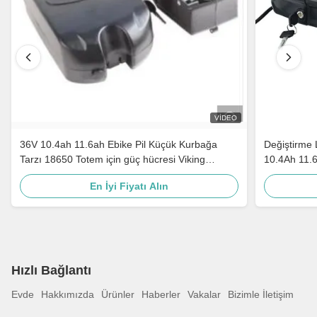
VIDEO
36V 10.4ah 11.6ah Ebike Pil Küçük Kurbağa
Değiştirme 
Tarzı 18650 Totem için güç hücresi Viking
10.4Ah 11.6A
Cortina E-GO
En İyi Fiyatı Alın
Hızlı Bağlantı
Evde
Hakkımızda
Ürünler
Haberler
Vakalar
Bizimle İletişim