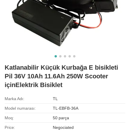
Katlanabilir Küçük Kurbağa E bisikleti
Pil 36V 10Ah 11.6Ah 250W Scooter
içinElektrik Bisiklet
Marka Adı:
TL
Model numarası:
TL-EBFB-36A
Moq:
50 parça
Price:
Negociated