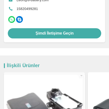
Leon@tl-battery.com
15820499281
Şimdi İletişime Geçin
İlişkili Ürünler