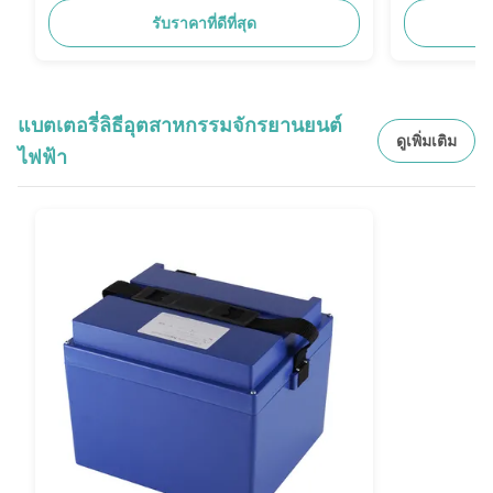
รับราคาที่ดีที่สุด
แบตเตอรี่ลิธีอุตสาหกรรมจักรยานยนต์
ดูเพิ่มเติม
ไฟฟ้า