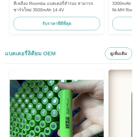
สีเหลือง Roomba แบตเตอรี่สํารอง สามารถ
3300mAh แบต
ชาร์จใหม่ 3500mAh 14.4V
Ni-MH Room
รับราคาที่ดีที่สุด
แบตเตอรี่ลิตียม OEM
ดูเพิ่มเติม