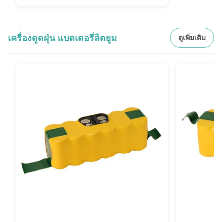
เครื่องดูดฝุ่น แบตเตอรี่ลิตยูม
ดูเพิ่มเติม