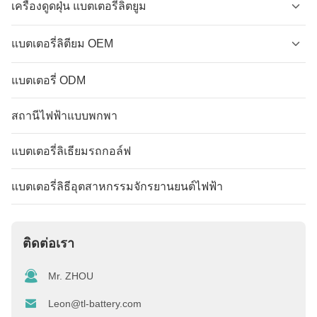
เครื่องดูดฝุ่น แบตเตอรี่ลิตยูม
แบตเตอรี่ลิตียม OEM
แบตเตอรี่ ODM
สถานีไฟฟ้าแบบพกพา
แบตเตอรี่ลิเธียมรถกอล์ฟ
แบตเตอรี่ลิธีอุตสาหกรรมจักรยานยนต์ไฟฟ้า
ติดต่อเรา
Mr. ZHOU
Leon@tl-battery.com