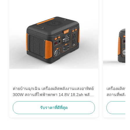
ค่ายบ้านฉุกเฉิน เครื่องผลิตพลังงานแสงอาทิตย์
เครื่องผลิต
300W สถานที่ไฟฟ้าพกพา 14.8V 18.2ah พลัง
สถานที่พลังง
งานสําหรับการตกปลากลางคืน
ฉุกเฉิน การ
ลางคืน
รับราคาที่ดีที่สุด