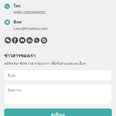
โทร:
0086-15820499281
อีเมล
Leon@tl-battery.com
ข่าวสารของเรา
สมัครสมาชิกข่าวสารของเรา เพื่อรับส่วนลดและอื่นๆ
ส่งอีเมล