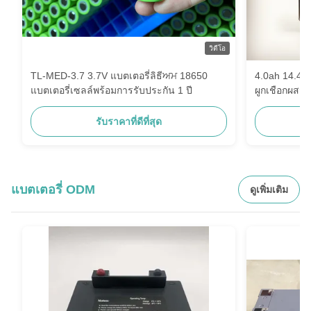
วิดีโอ
TL-MED-3.7 3.7V แบตเตอรี่ลิธีਅਮ 18650
4.0ah 14.4 V 
แบตเตอรี่เซลล์พร้อมการรับประกัน 1 ปี
ผูกเชือกผสม
รับราคาที่ดีที่สุด
แบตเตอรี่ ODM
ดูเพิ่มเติม