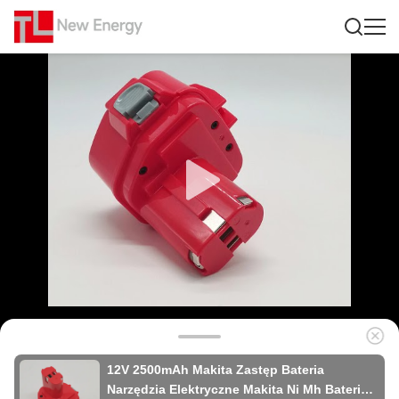
12V 2500mAh Makita Zastęp Bateria
Narzędzia Elektryczne Makita Ni Mh Bateria