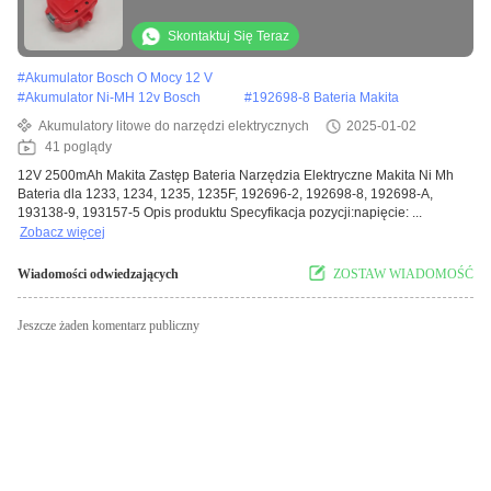
dla 1233, 1234, 1235, 1235F, 192696-2,
192698-8, 192698-A, 193138-9, 193157-5
Skontaktuj Się Teraz
#
Akumulator Bosch O Mocy 12 V
#
Akumulator Ni-MH 12v Bosch
#
192698-8 Bateria Makita
Akumulatory litowe do narzędzi elektrycznych
2025-01-02
41 poglądy
12V 2500mAh Makita Zastęp Bateria Narzędzia Elektryczne Makita Ni Mh
Bateria dla 1233, 1234, 1235, 1235F, 192696-2, 192698-8, 192698-A,
193138-9, 193157-5 Opis produktu Specyfikacja pozycji:napięcie: ...
Zobacz więcej
Wiadomości odwiedzających
ZOSTAW WIADOMOŚĆ
Jeszcze żaden komentarz publiczny