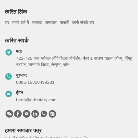
त्वरित लिंक
घर
हमारे बारे में
उत्पादों
समाचार
मामलों
हमसे संपर्क करें
त्वरित संपर्क
पता
722-725 कक्ष ग्लोबल लॉजिस्टिक बिल्डिंग, नंबर 1 साउथ चाइना एवेन्यू, पिंगहु
स्ट्रीट, लॉन्गगंग जिला, शेन्ज़ेन, चीन
दूरभाष:
0086-15820499281
ईमेल
Leon@tl-battery.com
हमारा समाचार पत्र
छूट और अधिक के लिए हमारे न्यूज़लेटर की सदस्यता लें।