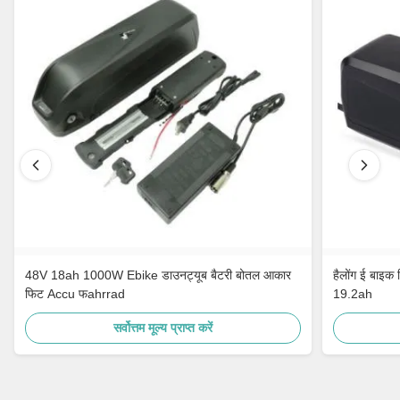
48V 18ah 1000W Ebike डाउनट्यूब बैटरी बोतल आकार
हैलोंग ई बाइ
फिट Accu फahrrad
19.2ah
सर्वोत्तम मूल्य प्राप्त करें